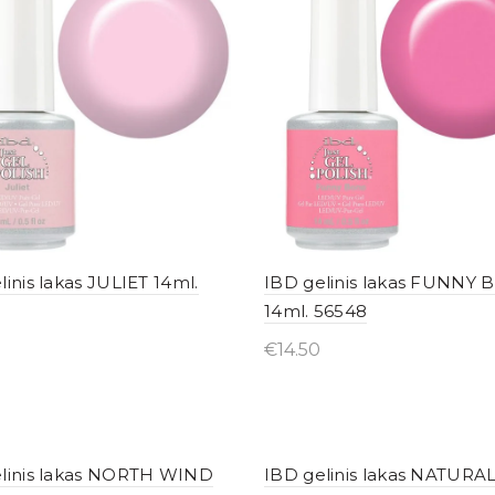
linis lakas JULIET 14ml.
IBD gelinis lakas FUNNY
14ml. 56548
€
14.50
yti internetu
Įsigyti internetu
linis lakas NORTH WIND
IBD gelinis lakas NATURA