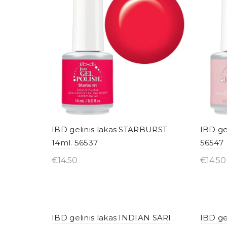
IBD gelinis lakas STARBURST
IBD ge
14ml. 56537
56547
€
14.50
€
14.50
Įsigyti internetu
Įsig
IBD gelinis lakas INDIAN SARI
IBD ge