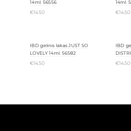
14ml. 56556
14ml. 
€
14.50
€
14.50
Įsigyti internetu
Įsig
IBD gelinis lakas JUST SO
IBD ge
LOVELY 14ml. 56582
DISTRI
€
14.50
€
14.50
Įsigyti internetu
Įsig