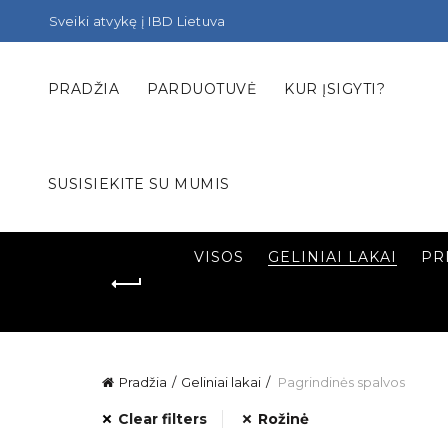
Sveiki atvykę į IBD Lietuva
PRADŽIA
PARDUOTUVĖ
KUR ĮSIGYTI?
SUSISIEKITE SU MUMIS
VISOS
GELINIAI LAKAI
PR
Pradžia
Geliniai lakai
Pagrindinės spalvos
Clear filters
Rožinė