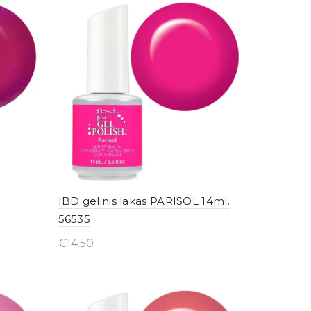
IBD gelinis lakas PARISOL 14ml.
56535
€
14.50
Įsigyti internetu