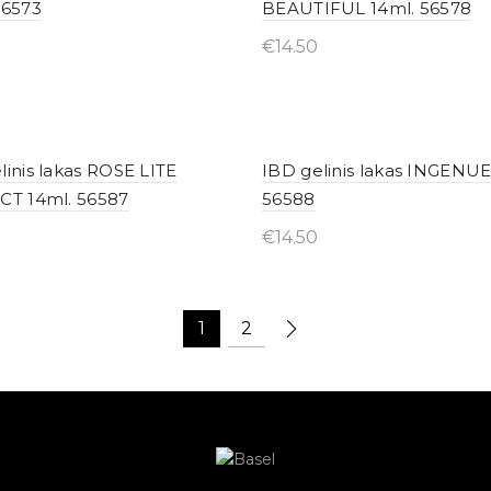
56573
BEAUTIFUL 14ml. 56578
€
14.50
yti internetu
Įsigyti internetu
linis lakas ROSE LITE
IBD gelinis lakas INGENUE
CT 14ml. 56587
56588
€
14.50
yti internetu
Įsigyti internetu
1
2