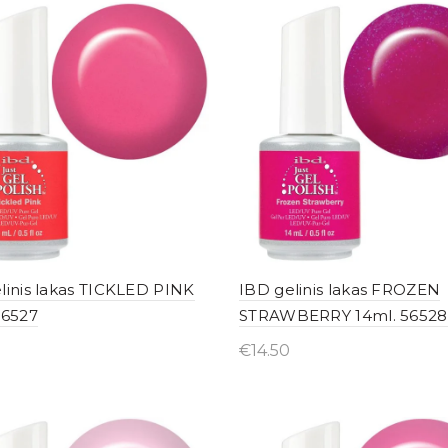
linis lakas TICKLED PINK
IBD gelinis lakas FROZEN
56527
STRAWBERRY 14ml. 56528
€
14.50
yti internetu
Įsigyti internetu