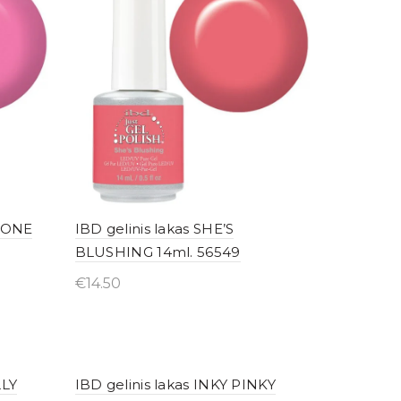
 BONE
IBD gelinis lakas SHE’S
BLUSHING 14ml. 56549
€
14.50
Įsigyti internetu
LLY
IBD gelinis lakas INKY PINKY