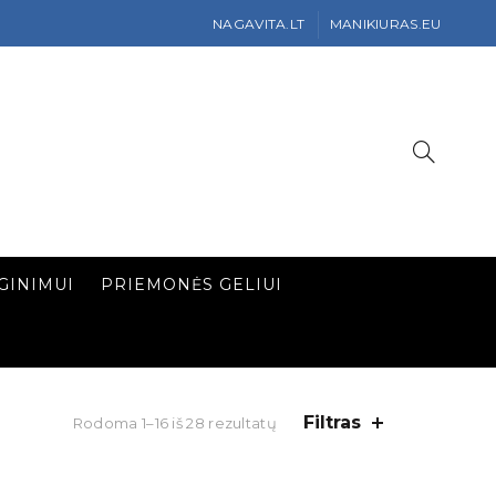
NAGAVITA.LT
MANIKIURAS.EU
GINIMUI
PRIEMONĖS GELIUI
Filtras
Rodoma 1–16 iš 28 rezultatų