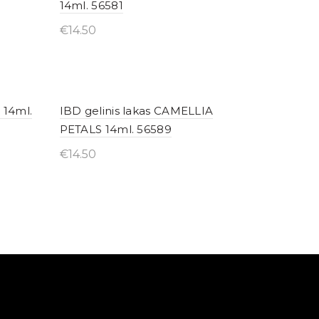
14ml. 56581
€
14.50
Įsigyti internetu
 14ml.
IBD gelinis lakas CAMELLIA
PETALS 14ml. 56589
€
14.50
Įsigyti internetu