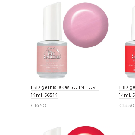
IBD gelinis lakas SO IN LOVE
IBD ge
14ml. 56514
14ml. 
€
14.50
€
14.50
Įsigyti internetu
Įsig