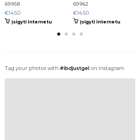
69958
69962
€
14.50
€
14.50
Įsigyti internetu
Įsigyti internetu
Tag your photos with
#ibdjustgel
on Instagram.