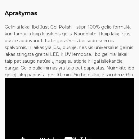
Aprašymas
Geliniai lakai Ibd Just Gel Polish – stipri 100% gelio formulė,
kuri tarnauja kaip klasikinis gelis. Naudokite jį kaip laką ir jūs
būsite apdovanoti turtingesnėmis bei sodresnėmis
spalvomis. Ir laikas yra jūsų pusėje, nes šis universalus gelinis
lakas stingsta greitai LED ir UV lempose. Ibd geliniai lakai
taip pat saugo natūralų nagą su stipria ir ilgai isliekančia
danga. Gelio pašalinimas yra taip pat paprastas. Nuimkite ibd
gelinį laką paprastai per 10 minučių be dulkių ir sambrūzdžio.