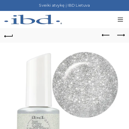
Sveiki atvykę į IBD Lietuva