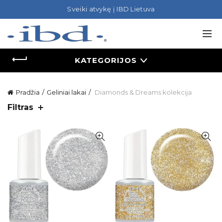
Sveiki atvykę į IBD Lietuva
KATEGORIJOS
Pradžia
Geliniai lakai
Diamonds & Dreams kolekcija
Filtras