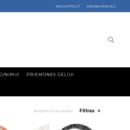
NAGAVITA.LT
MANIKIURAS.EU
GINIMUI
PRIEMONĖS GELIUI
Filtras
Rodomi 6 rezultatai