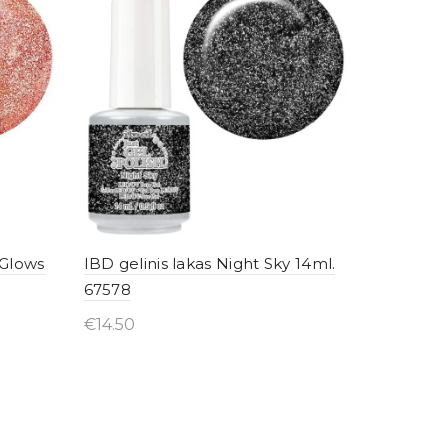
 Glows
IBD gelinis lakas Night Sky 14ml.
67578
€
14.50
Įsigyti internetu