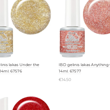
linis lakas Under the
IBD gelinis lakas Anything
 14ml. 67576
14ml. 67577
€
14.50
yti internetu
Įsigyti internetu