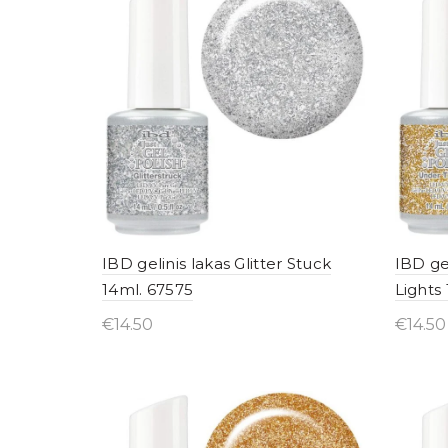
IBD gelinis lakas Glitter Stuck
IBD ge
14ml. 67575
Lights
€
14.50
€
14.50
Įsigyti internetu
Įsig