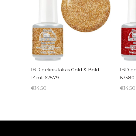
IBD gelinis lakas Gold & Bold
IBD gel
14ml. 67579
67580
€
14.50
€
14.50
Įsigyti internetu
Įsig