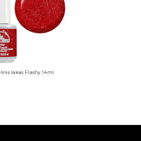
inis lakas Flashy 14ml.
yti internetu