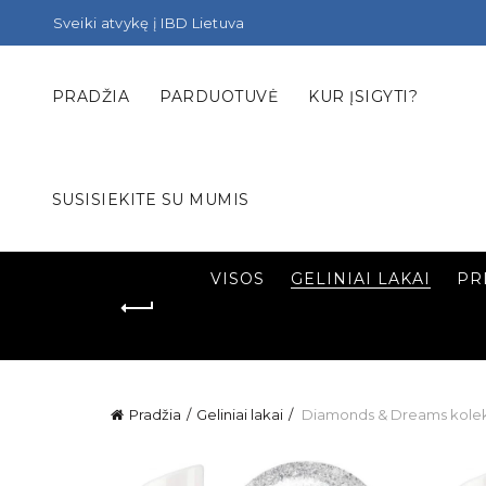
Sveiki atvykę į IBD Lietuva
PRADŽIA
PARDUOTUVĖ
KUR ĮSIGYTI?
SUSISIEKITE SU MUMIS
VISOS
GELINIAI LAKAI
PR
Pradžia
Geliniai lakai
Diamonds & Dreams kolek